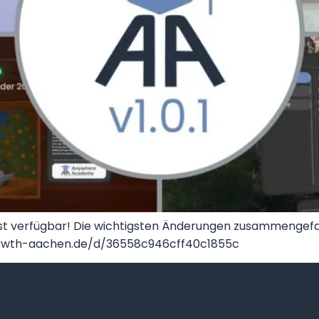
st verfügbar! Die wichtigsten Änderungen zusammengef
lfi.rwth-aachen.de/d/36558c946cff40c1855c