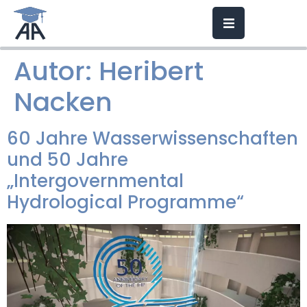
Autor:
Heribert
Nacken
60 Jahre Wasserwissenschaften
und 50 Jahre
„Intergovernmental
Hydrological Programme“