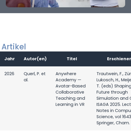
Artikel
Jahr
Autor(en)
Titel
Erschienen
2026
Querl, P. et
Anywhere
Trautwein, F., Zürn
al.
Academy —
Lukosch, H., Meijer
Avatar-Based
T. (eds) Shapin
Collaborative
Future through
Teaching and
Simulation and
Learning in VR
ISAGA 2025. Lec
Notes in Compu
Science, vol 1643
Springer, Cham.