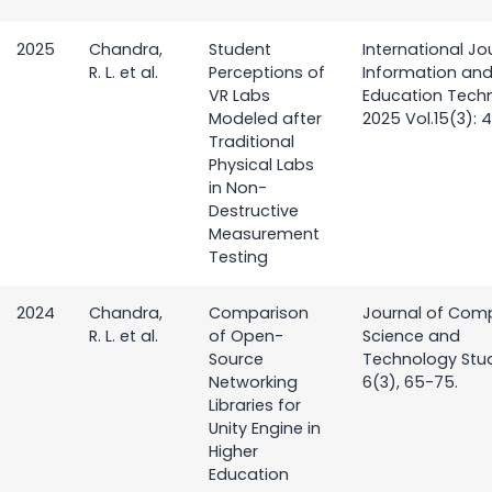
2025
Chandra,
Student
International Jo
R. L. et al.
Perceptions of
Information an
VR Labs
Education Tech
Modeled after
2025 Vol.15(3): 
Traditional
Physical Labs
in Non-
Destructive
Measurement
Testing
2024
Chandra,
Comparison
Journal of Com
R. L. et al.
of Open-
Science and
Source
Technology Stud
Networking
6(3), 65-75.
Libraries for
Unity Engine in
Higher
Education