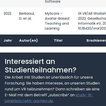
Software
2022
Berkaoui,
MyScore -
GI VR/AR Works
D. et al.
Avatar-Based
2022. Gesellscha
Teaching and
Informatik eV, 20
Learning
10.18420/vrar20
Jahr
Autor(en)
Titel
Erschienen
Interessiert an
Studienteilnahmen?
Die Arbeit mit Studien ist unerlässlich für unsere
Forschung. Sie haben Interesse, an unseren Studien
rund um VR teilzunehmen? Dann schreiben sie eine
E-Mail mit dem Betreff „subscribe“ an
study-lfi-
join@lists.rwth-aachen.de
.