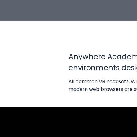
Anywhere Academy 
environments desi
All common VR headsets, W
modern web browsers are sup