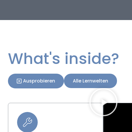
What's inside?
Ausprobieren
Alle Lernwelten