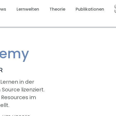
ews
Lernwelten
Theorie
Publikationen
demy
R
 Lernen in der
Source lizenziert.
l Resources im
llt.