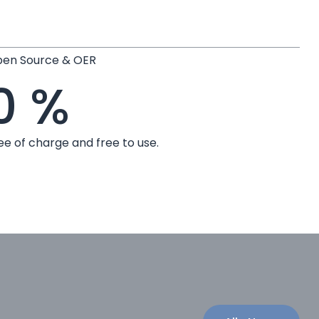
en Source & OER
0
%
ee of charge and free to use.