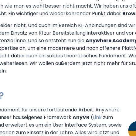
h wie man es wohl besser nicht macht. Wir haben uns of
t. Ein wichtiger und wiederkehrender Punkt dabei:
Brow
eider nicht. Und auch im Bereich KI-Anbindungen sind wir
dem Einsatz von KI zur Bereitstellung interaktiver und vor 
enzial inne. Und so entsteht nun die
Anywhere Academ
ertise an, um eine modernere und noch offenere Plattfo
teht dabei auch ein solides theoretisches Fundament. Wer
weiterlesen. Wir wollen außerdem jetzt nicht mehr für St
ln.
?
Fundament für unsere fortlaufende Arbeit. Anywhere
nser hauseigenes Framework
AnyVR
(
Link
zum
d erweitert es um ein User Interface System, sowie
arien zum Einsatz in der Lehre. Alles wird jetzt und