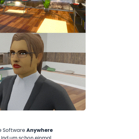
ce Software
Anywhere
r. Und um schon einmal