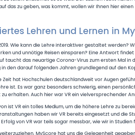
f das zu geben, was kommt, wollen wir Ihnen hier einen 
ertes Lehren und Lernen in M
019. Wie kann die Lehre interaktiver gestaltet werden? W
ken und unnötige Reisen einsparen? Eine Antwort findet s
auf taucht das neuartige Corona-Virus zum ersten Mal in 
 in den darauf folgenden Jahren grundlegend auf den Kopf
 Zeit hat Hochschulen deutschlandweit vor Augen geführt
 Lehre ist. Es war ganz besonders schwierig, einen persönl
 zu erhalten. Auch hier war VR ein vielversprechender An
n ist VR ein tolles Medium, um die höhere Lehre zu berei
anstaltungen haben wir VR bereits eingesetzt und die S
Erfolg von VR war teils sogar messbar, wie wir in Studien 
, weiterzuziehen. MyScore hat uns die Gelegenheit gegeben