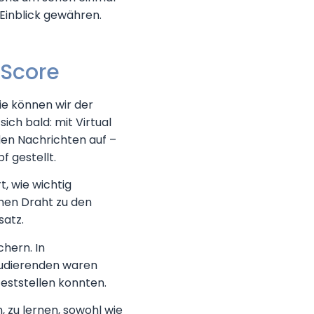
Einblick gewähren.
yScore
ie können wir der
ich bald: mit Virtual
den Nachrichten auf –
 gestellt.
, wie wichtig
ichen Draht zu den
satz.
chern. In
tudierenden waren
feststellen konnten.
, zu lernen, sowohl wie