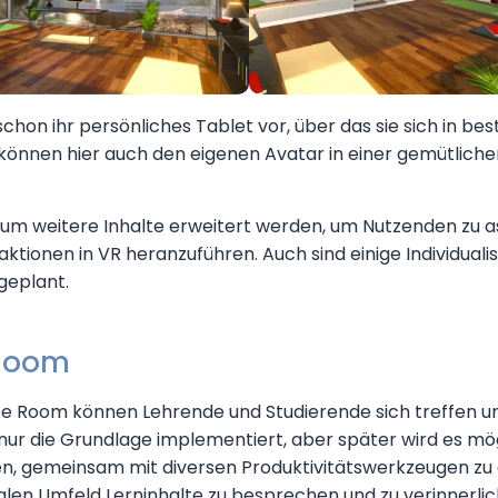
schon ihr persönliches Tablet vor, über das sie sich in b
 können hier auch den eigenen Avatar in einer gemütli
 um weitere Inhalte erweitert werden, um Nutzenden zu as
raktionen in VR heranzuführen. Auch sind einige Individu
geplant.
Room
e Room können Lehrende und Studierende sich treffen 
st nur die Grundlage implementiert, aber später wird es mög
len, gemeinsam mit diversen Produktivitätswerkzeugen zu 
en Umfeld Lerninhalte zu besprechen und zu verinnerlic